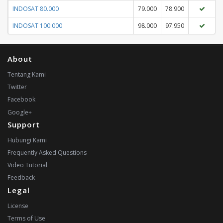
INDOSAT 80.000
79.000
78.900
INDOSAT 100.000
98.000
97.950
About
Tentang Kami
Twitter
Facebook
Google+
Support
Hubungi Kami
Frequently Asked Questions
Video Tutorial
Feedback
Legal
License
Terms of Use