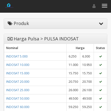
Toggle navigat
Toggl
Produk
Harga Pulsa > PULSA INDOSAT
Nominal
Harga
Status
INDOSAT 5.000
6.250
6.300
INDOSAT 10.000
11.000
10.950
INDOSAT 15.000
15.750
15.750
INDOSAT 20.000
20.750
20.700
INDOSAT 25.000
26.000
26.100
INDOSAT 50.000
49.500
49.500
INDOSAT 60.000
59.250
59.250